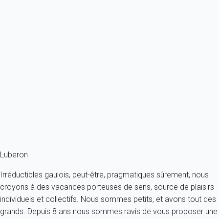
Contemporain
Villa du Relais
France - Provence - Maillane
10 personnes - 4 chambres - 3 salles de bain
À partir de
508€
/nuit
Ref : 24492
Fermer
Luberon
Irréductibles gaulois, peut-être, pragmatiques sûrement, nous
croyons à des vacances porteuses de sens, source de plaisirs
individuels et collectifs. Nous sommes petits, et avons tout des
grands. Depuis 8 ans nous sommes ravis de vous proposer une