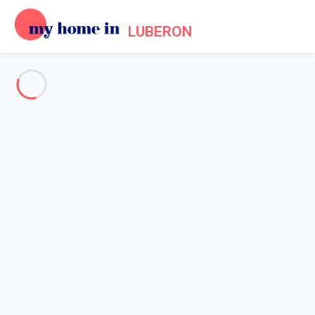
LUBERON
Voir toutes les photos
Aperçu
Description
Carte
Tarifs et disponibilités
Accueil
Maison 5 chambres Forcalquier
Maison 5 chambres
Forcalquier