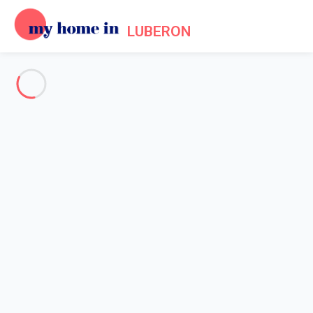
LUBERON
Voir toutes les photos
Aperçu
Description
Carte
Tarifs et disponibilités
Avis (4)
Accueil
Maison 2 chambres Ménerbes
Maison 2 chambres Ménerbes
La Petite Borie: Location de maison avec