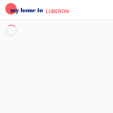
LUBERON
Voir toutes les photos
Aperçu
Description
Carte
Tarifs et disponibilités
Avis (5)
Accueil
Luxueux domaine avec piscine au cœur du Luberon
Luxueux domaine avec piscine
Emplacement privilégié au cœur du Lube