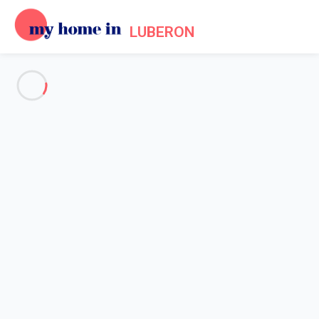
LUBERON
Voir toutes les photos
Aperçu
Description
Carte
Tarifs et disponibilités
Accueil
Appartement 1 chambre L'isle-sur-la-sorgue
Appartement 1 chambre L'isle-
sur-la-sorgue